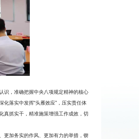
认识，准确把握中央八项规定精神的核心
化落实中发挥“头雁效应”，压实责任体
化真抓实干，精准施策增强工作成效，切
、更加务实的作风、更加有力的举措，锲