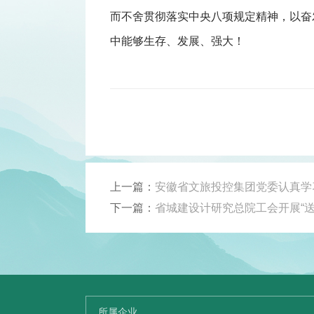
而不舍贯彻落实中央八项规定精神，以奋
中能够生存、发展、强大！
上一篇：
安徽省文旅投控集团党委认真学
下一篇：
省城建设计研究总院工会开展“送
所属企业