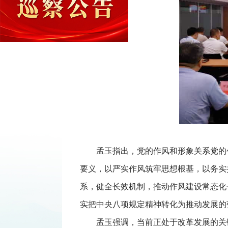
孟玉指出，党的作风和形象关系党的
要义，以严实作风筑牢思想根基，以务实
系，健全长效机制，推动作风建设常态化
实把中央八项规定精神转化为推动发展的
孟玉强调，当前正处于改革发展的关