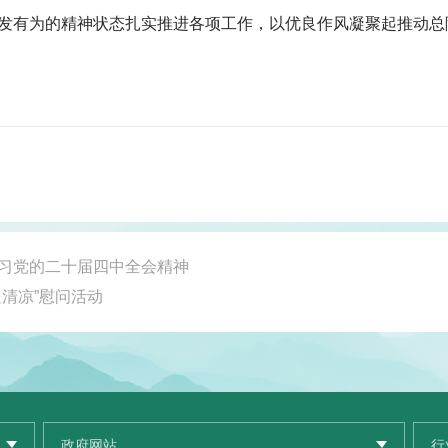
发有为的精神状态扎实推进各项工作，以优良作风凝聚起推动总
习党的二十届四中全会精神
清凉”慰问活动
政府网站
行