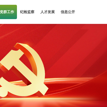
党群工作
纪检监察
人才发展
信息公开