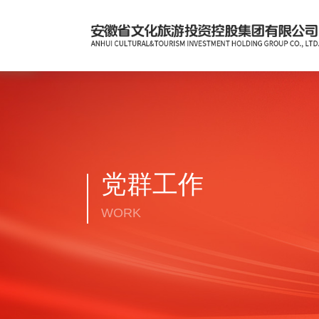
党群工作
WORK