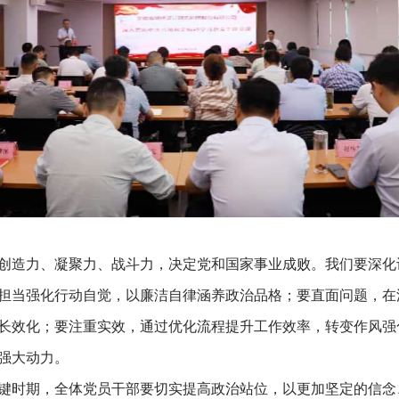
创造力、凝聚力、战斗力，决定党和国家事业成败。我们要深化
担当强化行动自觉，以廉洁自律涵养政治品格；要直面问题，在深
长效化；要注重实效，通过优化流程提升工作效率，转变作风强
强大动力。
键时期，全体党员干部要切实提高政治站位，以更加坚定的信念