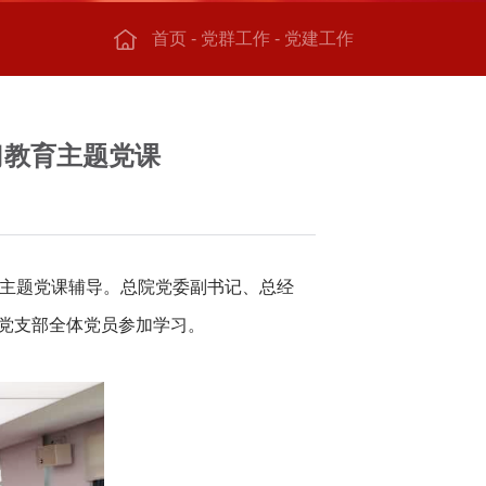
首页
-
党群工作
-
党建工作
习教育主题党课
作主题党课辅导。总院党委副书记、总经
党支部全体党员参加学习。